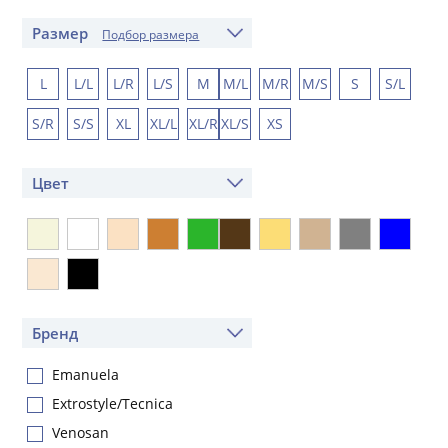
Размер
Подбор размера
L
L/L
L/R
L/S
M
M/L
M/R
M/S
S
S/L
S/R
S/S
XL
XL/L
XL/R
XL/S
XS
Цвет
Бренд
Emanuela
Extrostyle/Tecnica
Venosan