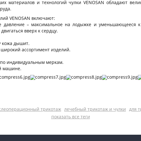
их материалов и технологий чулки VENOSAN обладают вели
руда.
елий VENOSAN включают:
ое давление – максимальное на лодыжке и уменьшающееся к
 двигаться вверх к сердцу.
у кожа дышит.
и широкий ассортимент изделий.
к по индивидуальным меркам.
й машине.
слеоперационный трикотаж
лечебный трикотаж и чулки
для т
показать все теги