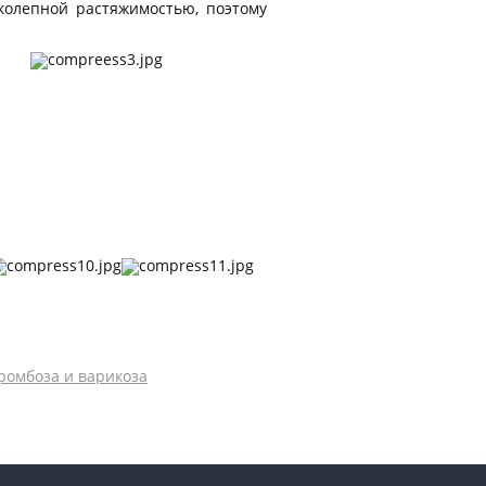
колепной растяжимостью, поэтому
ромбоза и варикоза