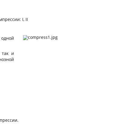
рессии: I, II
 одной
 так и
нозной
прессии.