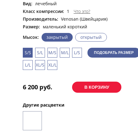
Вид:
лечебный
Класс компрессии:
1
Что это?
Производитель:
Venosan (Швейцария)
Размер:
маленький короткий
Мысок:
закрытый
открытый
S/S
S/L
M/S
M/L
L/S
ПОДОБРАТЬ РАЗМЕР
L/L
XL/S
XL/L
6 200 руб.
Другие расцветки