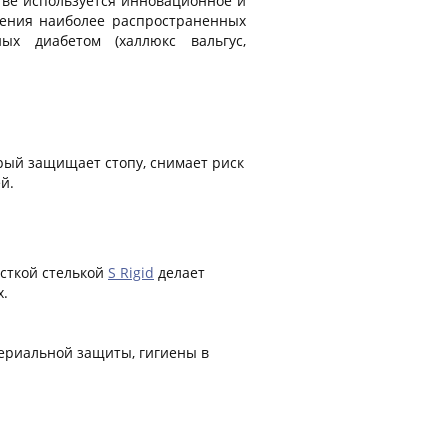
тве используется инновационное и
ечения наиболее распространенных
ых диабетом (халлюкс вальгус,
рый защищает стопу, снимает риск
й.
есткой стелькой
S Rigid
делает
х.
териальной защиты, гигиены в