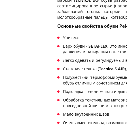
маркой
TECNICA.
Вся обувь разра
сертифицированное сырье (наприм
заболеваний стопы, которые ч
молоткообразные пальцы, когтеобр
Основные свойства обуви Pel-
Унисекс
Верх обуви -
SETAFLEX.
Это инно
давления и натирания в местах
Легко одевать и регулируемый 
Съемная стелька (
Tecnica S AIR
)
Полужесткий, термоформируемый
обувь отличным сочетанием для
Подкладка , очень мягкая и дыш
Обработка текстильных матери
повседневной жизни и в экстрем
Мало внутренних швов
Очень вместительна, возможнос