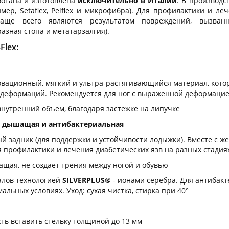
ботана и изготовлена
исключительно в Италии
. В производс
ер, Setaflex, Pelflex и микрофибра). Для профилактики и л
аще всего являются результатом повреждений, вызванн
азная стопа и метатарзалгия).
Flex:
вационный, мягкий и ультра-растягивающийся материал, кото
 деформаций. Рекомендуется для ног с выраженной деформацие
внутренний объем, благодаря застежке на липучке
, дышащая и антибактериальная
 задник (для поддержки и устойчивости лодыжки). Вместе с ж
 профилактики и лечения диабетических язв на разных стадия
ащая, не создает трения между ногой и обувью
алов технологией
SILVERPLUS®
- ионами серебра. Для антибак
альных условиях. Уход: сухая чистка, стирка при 40°
ть вставить стельку толщиной до 13 мм