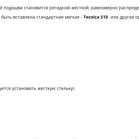
gid подошва становится регидной-жесткой, равномерно распред
 быть вставлена стандартная мягкая -
Tecnica S10
или другая о
ется установить жесткую стельку)