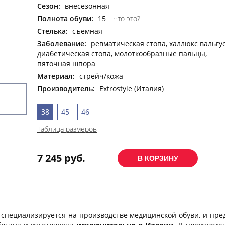
Сезон:
внесезонная
Полнота обуви:
15
Что это?
Стелька:
съемная
Заболевание:
ревматическая стопа, халлюкс вальгус
диабетическая стопа, молоткообразные пальцы,
пяточная шпора
Материал:
стрейч/кожа
Производитель:
Extrostyle (Италия)
38
45
46
Таблица размеров
7 245 руб.
e
специализируется на производстве медицинской обуви, и пре