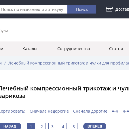
Достав
буви
ям
Каталог
Сотрудничество
Статьи
и
/
Лечебный компрессионный трикотаж и чулки для профила
Лечебный компрессионный трикотаж и чул
варикоза
Сортировать:
Сначала недорогие
Сначала дорогие
А-Я
Я-
1
2
3
4
5
НАЗАД
ВПЕРЕД