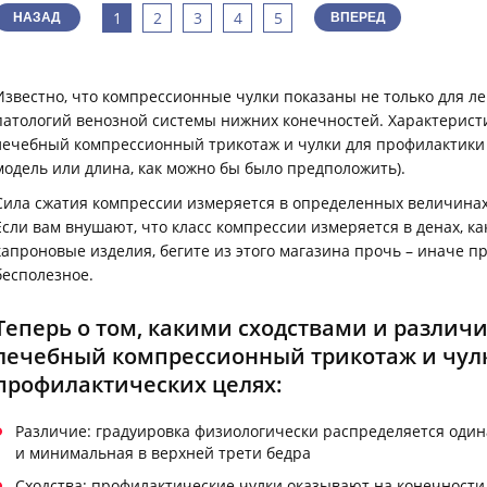
1
2
3
4
5
НАЗАД
ВПЕРЕД
Известно, что компрессионные чулки показаны не только для л
патологий венозной системы нижних конечностей. Характерист
лечебный компрессионный трикотаж и чулки для профилактики 
модель или длина, как можно бы было предположить).
Сила сжатия компрессии измеряется в определенных величинах 
Если вам внушают, что класс компрессии измеряется в денах, 
капроновые изделия, бегите из этого магазина прочь – иначе 
бесполезное.
Теперь о том, какими сходствами и различ
лечебный компрессионный трикотаж и чул
профилактических целях:
Различие: градуировка физиологически распределяется один
и минимальная в верхней трети бедра
Сходства: профилактические чулки оказывают на конечности