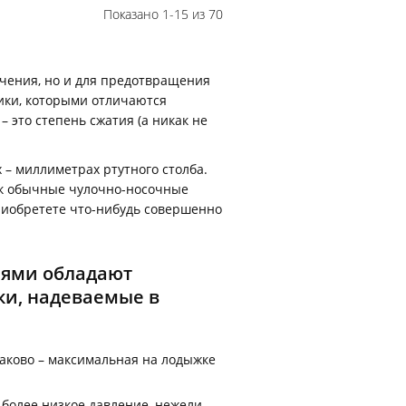
Показано 1-15 из 70
ечения, но и для предотвращения
ики, которыми отличаются
– это степень сжатия
(а никак не
– миллиметрах ртутного столба.
как обычные чулочно-носочные
приобретете что-нибудь совершенно
иями обладают
ки, надеваемые в
аково – максимальная на лодыжке
 более низкое давление, нежели