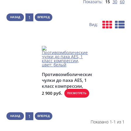
Показать:
15
30
60
1
НАЗАД
ВПЕРЕД
Вид:
Противоэмболические
чулки до паха AES, 1
класс компрессии,
цвет: белый
2 900 руб.
ПОСМОТРЕТЬ
1
НАЗАД
ВПЕРЕД
Показано 1-1 из 1