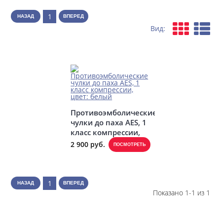
1
НАЗАД
ВПЕРЕД
Вид:
Противоэмболические
чулки до паха AES, 1
класс компрессии,
цвет: белый
2 900 руб.
ПОСМОТРЕТЬ
1
НАЗАД
ВПЕРЕД
Показано 1-1 из 1